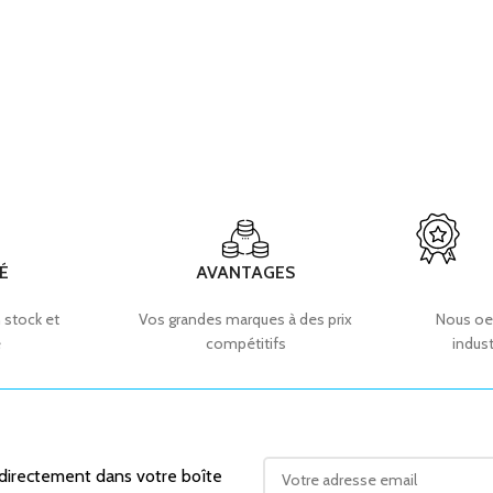
É
AVANTAGES
 stock et
Vos grandes marques à des prix
Nous oe
e
compétitifs
indust
 directement dans votre boîte