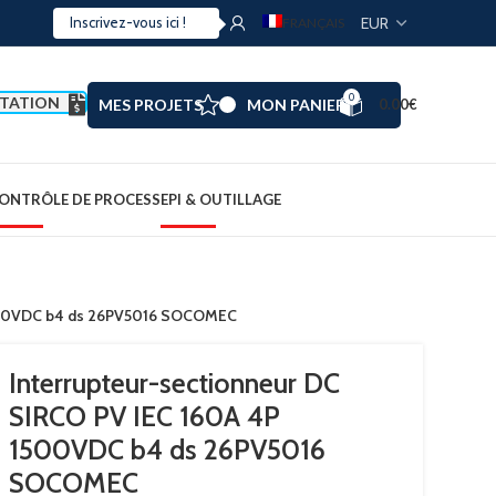
FRANÇAIS
0
TATION
MES PROJETS
MON PANIER
0.00
€
ONTRÔLE DE PROCESS
EPI & OUTILLAGE
 1500VDC b4 ds 26PV5016 SOCOMEC
Interrupteur-sectionneur DC
SIRCO PV IEC 160A 4P
1500VDC b4 ds 26PV5016
SOCOMEC