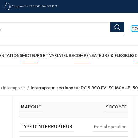
Support +33 1 80 86 52 80
CO
ENTATIONS
MOTEURS ET VARIATEURS
COMPENSATEURS & FLEXIBLES
C
t interrupteur
Interrupteur-sectionneur DC SIRCO PV IEC 160A 4P
MARQUE
SOCOMEC
TYPE D'INTERRUPTEUR
Frontal operation