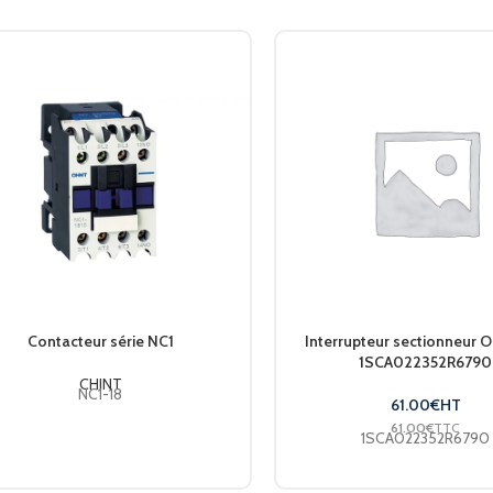
TAILLE DU BOITIER
B4ds
TYPE DE COMMANDE
Direct : C1 / External : S4
TENSION NOMINALE
1500
CCC
CONFORMITÉ AUX NORMES
,
IEC
Contacteur série NC1
Interrupteur sectionneur
1SCA022352R6790
CHINT
NC1-18
61.00
€
HT
61.00
€
TTC
1SCA022352R6790