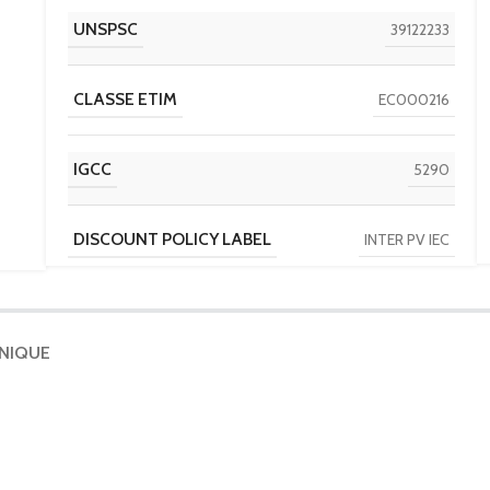
UNSPSC
39122233
CLASSE ETIM
EC000216
IGCC
5290
DISCOUNT POLICY LABEL
INTER PV IEC
PAYS D'ORIGINE
FR
HNIQUE
CALIBRE
160
NOMBRE DE PÔLES
4