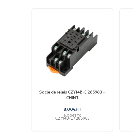
Socle de relais CZY14B-E 285983 –
CHINT
8.00
€
HT
8.00
€
TTC
CZY14B-E / 285983