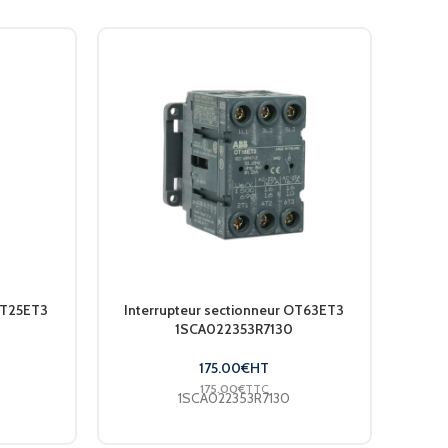
 OT25ET3
Interrupteur sectionneur OT63ET3
Bobi
1SCA022353R7130
175.00
€
HT
175.00
€
TTC
1SCA022353R7130