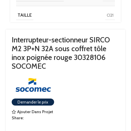
TAILLE
CI21
Stainless steel
TYPE D'INTERRUPTEUR
Interrupteur-sectionneur SIRCO
enclosure LBS
M2 3P+N 32A sous coffret tôle
inox poignée rouge 30328106
UNSPSC
39122205
SOCOMEC
CLASSE ETIM
EC000216
IGCC
5176
Demander le prix
Ajouter Dans Projet
DISCOUNT POLICY LABEL
ENCLOSED LBS
Share: