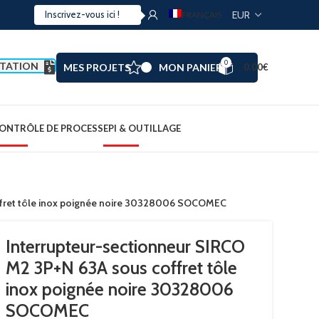
FRANÇAIS
0
TATION
MES PROJETS
MON PANIER
0.00
€
ONTRÔLE DE PROCESS
EPI & OUTILLAGE
ffret tôle inox poignée noire 30328006 SOCOMEC
Interrupteur-sectionneur SIRCO
M2 3P+N 63A sous coffret tôle
inox poignée noire 30328006
SOCOMEC