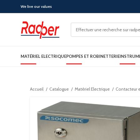
We live our values
MATÉRIEL ELECTRIQUE
POMPES ET ROBINETTERIE
INSTRUM
Accueil
Catalogue
Matériel Electrique
Contacteur e