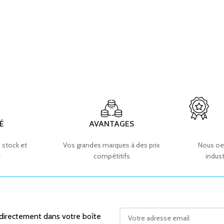
É
AVANTAGES
 stock et
Vos grandes marques à des prix
Nous oe
e
compétitifs
indust
 directement dans votre boîte