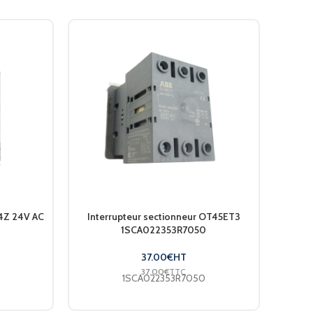
/4Z 24V AC
Interrupteur sectionneur OT45ET3
Int
1SCA022353R7050
37.00
€
HT
37.00
€
TTC
1SCA022353R7050