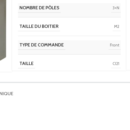
NOMBRE DE PÔLES
3+N
TAILLE DU BOITIER
M2
TYPE DE COMMANDE
Front
TAILLE
CI21
Stainless steel enclosure
TYPE D'INTERRUPTEUR
LBS
HNIQUE
UNSPSC
39122205
CLASSE ETIM
EC000216