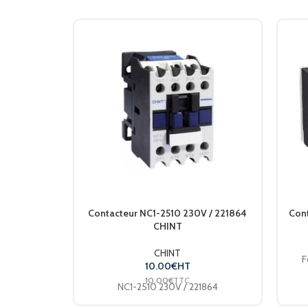
Contacteur NC1-2510 230V / 221864
Cont
CHINT
CHINT
F
10.00
€
HT
10.00
€
TTC
NC1-2510 230V / 221864