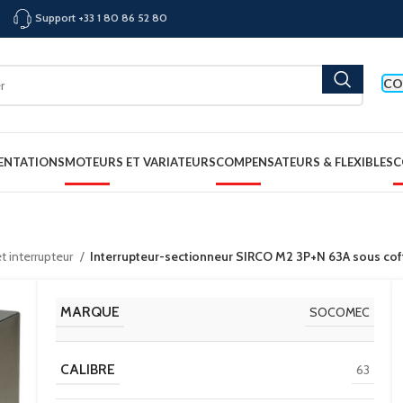
Support +33 1 80 86 52 80
CO
ENTATIONS
MOTEURS ET VARIATEURS
COMPENSATEURS & FLEXIBLES
C
t interrupteur
Interrupteur-sectionneur SIRCO M2 3P+N 63A sous co
MARQUE
SOCOMEC
CALIBRE
63