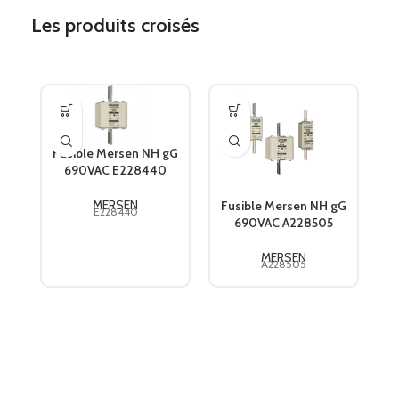
Les produits croisés
F
Fusible Mersen NH gG
690VAC E228440
MERSEN
Fusible Mersen NH gG
E228440
690VAC A228505
MERSEN
A228505