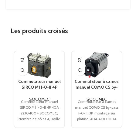
CONFORMITÉ AUX NORMES
IEC
Les produits croisés
Commutateur manuel
Commutateur à cames
C
SIRCO M1 I-0-II 4P
manuel COMO CS by-
m
40A 22304004
pass I-0-II, 3P,
SOCOMEC
montage sur platine,
SOCOMEC
SOCOMEC
Commutateur manuel
Commutateur à cames
40A 43303004
SIRCO M1 I-0-II 4P 40A
manuel COMO CS by-pass
m
SOCOMEC
22304004 SOCOMEC,
I-0-II, 3P, montage sur
Nombre de pôles 4, Taille
platine, 40A 43303004
du boitier M1, Calibre 40
SOCOMEC, Nombre de
pôles 3, Taille