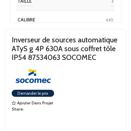
TAILLE
3
CALIBRE
630
Inverseur de sources automatique
UNSPSC
39122205
ATyS g 4P 630A sous coffret tôle
IP54 87534063 SOCOMEC
CLASSE ETIM
EC000216
IGCC
5177.0
Demander le prix
ENCL.MOTORISED
DISCOUNT POLICY LABEL
COS
Ajouter Dans Projet
Share:
PAYS D'ORIGINE
FR