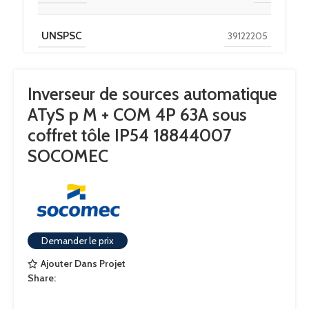
UNSPSC
39122205
CLASSE ETIM
EC000216
Inverseur de sources automatique
ATyS p M + COM 4P 63A sous
IGCC
5177.0
coffret tôle IP54 18844007
SOCOMEC
ENCL.MOTORISED
DISCOUNT POLICY LABEL
COS
PAYS D'ORIGINE
FR
Demander le prix
Ajouter Dans Projet
LONGUEUR DU PRODUIT
0.6
Share: