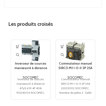
LARGEUR DU PRODUIT
0.45
PROFONDEUR DU PRODUIT
0.2
Les produits croisés
CONFORMITÉ AUX NORMES
IEC
Inverseur de sources
Commutateur manuel
C
manœuvré à distance
SIRCO M1 I-0-II 3P 25A
m
ATyS d M 4P 40A
22303002 SOCOMEC
93234004 SOCOMEC
SOCOMEC
SOCOMEC
Inverseur de sources
Commutateur manuel
manœuvré à distance
SIRCO M1 I-0-II 3P 25A
m
ATyS d M 4P 40A
22303002 SOCOMEC,
93234004 SOCOMEC,
Nombre de pôles 3, Taille
Nombre de pôles 4, Taille
du boitier M1, Calibre 25
du boitier