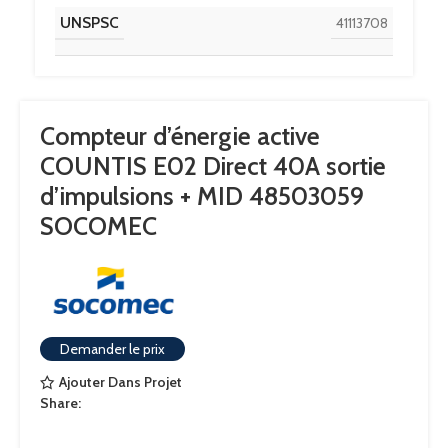
UNSPSC
41113708
CLASSE ETIM
EC001506
Compteur d’énergie active
IGCC
6341
COUNTIS E02 Direct 40A sortie
d’impulsions + MID 48503059
DISCOUNT POLICY LABEL
ENERGY METERS
SOCOMEC
PAYS D'ORIGINE
IT
CONFORMITÉ AUX NORMES
IEC
Demander le prix
Ajouter Dans Projet
Share: