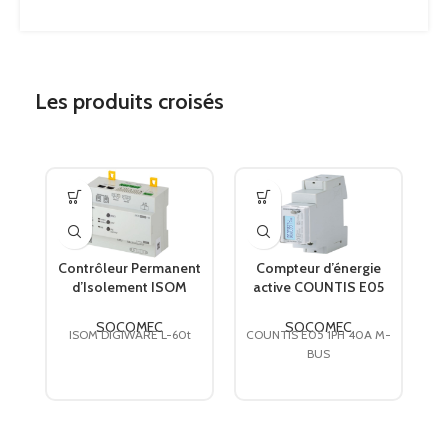
Les produits croisés
Contrôleur Permanent
Compteur d’énergie
d’Isolement ISOM
active COUNTIS E05
I
DIGIWARE L-60t
Direct 40A avec com.
tropicalisée 47290111
M-BUS 48503041
W
SOCOMEC
SOCOMEC
ISOM DIGIWARE L-60t
COUNTIS E05 1PH 40A M-
SOCOMEC
SOCOMEC
BUS