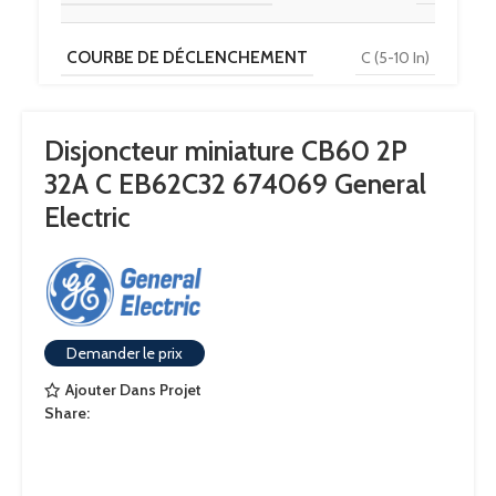
COURBE DE DÉCLENCHEMENT
C (5-10 In)
TENSION
230 V / 400 V
Disjoncteur miniature CB60 2P
32A C EB62C32 674069 General
POUVOIR DE COUPURE
6 kA
Electric
Demander le prix
Ajouter Dans Projet
Share: