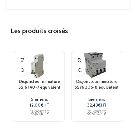
Les produits croisés
Disjoncteur miniature
Disjoncteur miniature
D
5SJ6 140-7 équivalent
5SY6 306-8 équivalent
5
5SL6140-7 SIEMENS
5SY4306-8 SIEMENS
Siemens
Siemens
12.00
€
HT
32.43
€
HT
12.00
€
TTC
32.43
€
TTC
5SJ6 140-7
5SY6 306-8