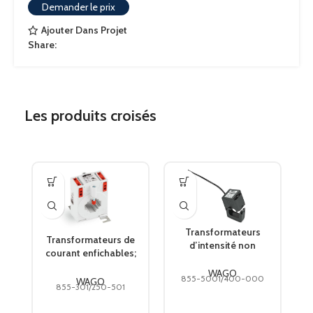
Demander le prix
CLASSE DE PRÉCISION
1
Ajouter Dans Projet
Share:
Les produits croisés
Transformateurs
Transformateurs de
d’intensité non
courant enfichables;
intrusifs; Courant de
Courant de référence
référence primaire
WAGO
855-5001/400-000
primaire 250 A;
WAGO
400 A; Courant
855-301/250-501
Courant référence 2 1
référence 2 1 A;
A; Puissance de
Puissance de