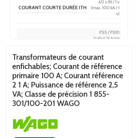
60 x IN / 1 s
COURANT COURTE DURÉE ITH
(max. 100 kA / 1
s)
FS5 / FS10
(selon le type
FACTEUR LIMIT SURINTENSITÉ
,
voir plaque
Transformateurs de courant
signalétique)
enfichables; Courant de référence
primaire 100 A; Courant référence
FRÉQUENCE DE RÉFÉRENCE
50 … 60 Hz
2 1 A; Puissance de référence 2,5
VA; Classe de précision 1 855-
COURANT RÉFÉRENCE 2
1A
301/100-201 WAGO
2
PUISSANCE DE RÉFÉRENCE SR
,
5VA