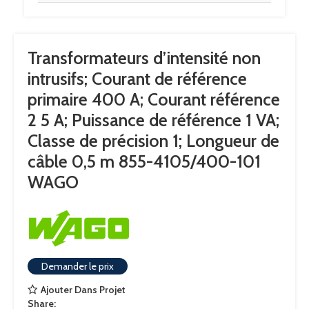
FRÉQUENCE DE RÉFÉRENCE
50 … 60 Hz
Transformateurs d’intensité non
COURANT RÉFÉRENCE 2
5A
intrusifs; Courant de référence
primaire 400 A; Courant référence
PUISSANCE DE RÉFÉRENCE SR
1VA
2 5 A; Puissance de référence 1 VA;
Classe de précision 1; Longueur de
CLASSE DE PRÉCISION
1
câble 0,5 m 855-4105/400-101
WAGO
Demander le prix
Ajouter Dans Projet
Share: