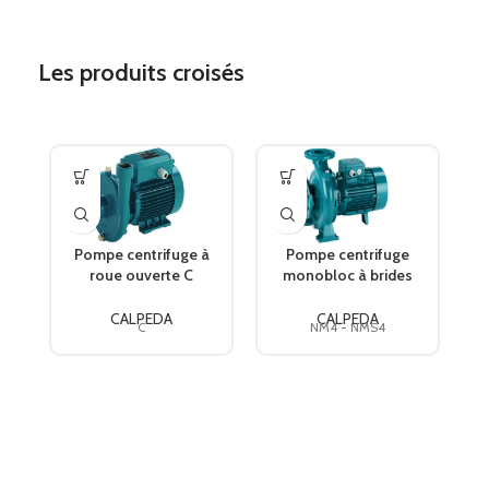
Les produits croisés
Pompe centrifuge à
Pompe centrifuge
P
roue ouverte C
monobloc à brides
v
CALPEDA
NM4 – NMS4
CALPEDA
CALPEDA
CALPEDA
C
NM4 - NMS4