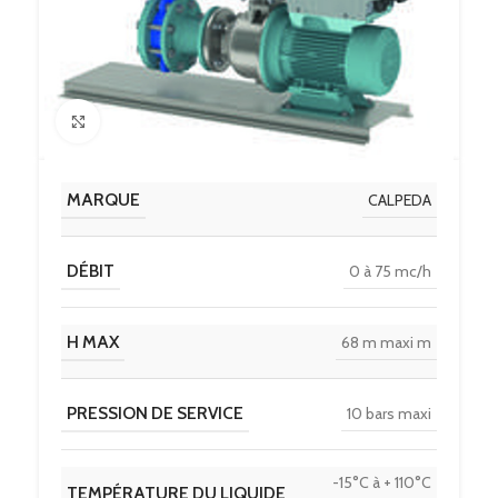
Click to enlarge
MARQUE
CALPEDA
DÉBIT
0 à 75 mc/h
H MAX
68 m maxi m
PRESSION DE SERVICE
10 bars maxi
-15°C à + 110°C
TEMPÉRATURE DU LIQUIDE