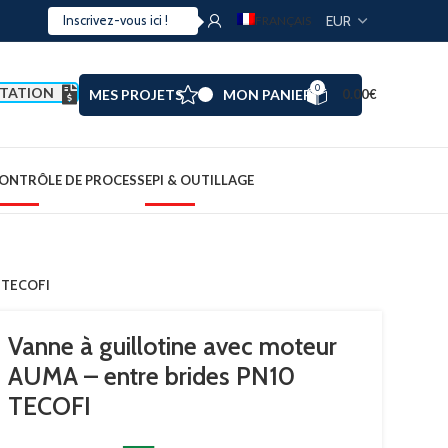
FRANÇAIS
0
TATION
MES PROJETS
MON PANIER
0.00
€
ONTRÔLE DE PROCESS
EPI & OUTILLAGE
0 TECOFI
Vanne à guillotine avec moteur
AUMA – entre brides PN10
TECOFI