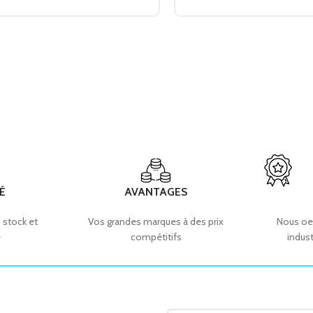
É
AVANTAGES
 stock et
Vos grandes marques à des prix
Nous oe
e
compétitifs
indust