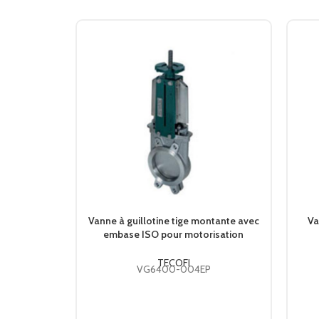
Vanne à guillotine tige montante avec
Va
embase ISO pour motorisation
électrique TECOFI
TECOFI
VG6400-004EP