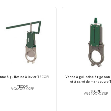
nne à guillotine à levier TECOFI
Vanne à guillotine à tige no
et à carré de manoeuvre
TECOFI
VG6400-02EP
TECOFI
VG6400-051EP