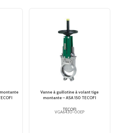
n montante
Vanne à guillotine à volant tige
 TECOFI
montante – ASA 150 TECOFI
TECOFI
VGA6430-00EP
Va
mo