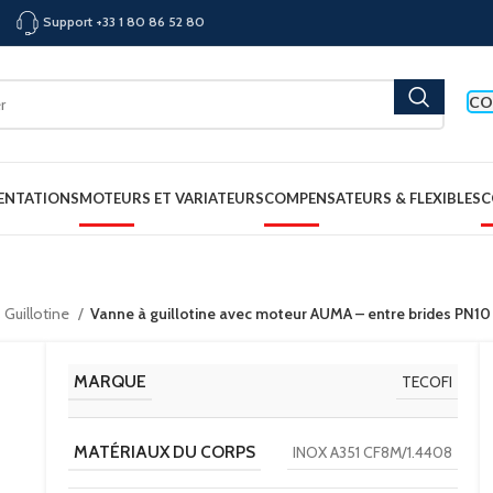
Support +33 1 80 86 52 80
CO
ENTATIONS
MOTEURS ET VARIATEURS
COMPENSATEURS & FLEXIBLES
C
 Guillotine
Vanne à guillotine avec moteur AUMA – entre brides PN1
MARQUE
TECOFI
MATÉRIAUX DU CORPS
INOX A351 CF8M/1.4408