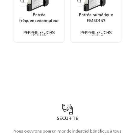
Entrée
Entrée numérique
fréquence/compteur
FB1301B2
FB1303B2
PEPPERL+FUCHS
PEPPERL+FUCHS
PEPPERL+FUCHS
PEPPERL+FUCHS
FB1303B2
FB1301B2
SÉCURITÉ
Nous oeuvrons pour un monde industriel bénéfique à tous