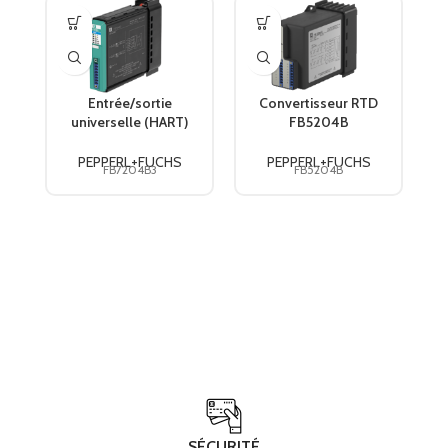
Entrée/sortie
Convertisseur RTD
universelle (HART)
FB5204B
FB7204B3
PEPPERL+FUCHS
PEPPERL+FUCHS
PEPPERL+FUCHS
PEPPERL+FUCHS
FB7204B3
FB5204B
SÉCURITÉ