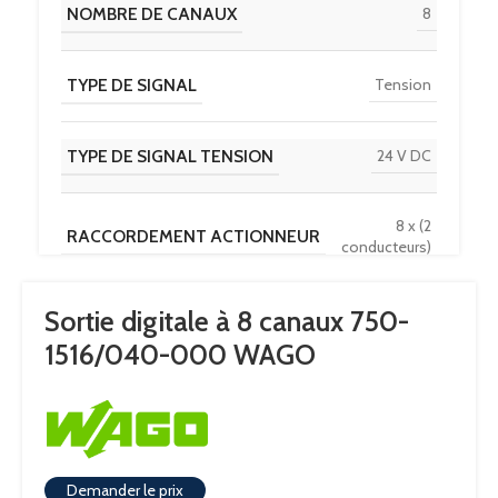
NOMBRE DE CANAUX
8
TYPE DE SIGNAL
Tension
TYPE DE SIGNAL TENSION
24 V DC
8 x (2
RACCORDEMENT ACTIONNEUR
conducteurs)
Sortie digitale à 8 canaux 750-
à commutation
CARACTÉRISTIQUE DE SORTIE
négative (NPN)
1516/040-000 WAGO
0
COURANT DE SORTIE PAR CANAL
,
5A
Demander le prix