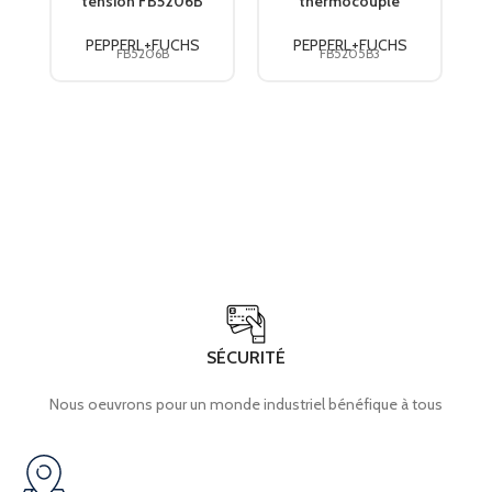
TYPE DE CONNEXION E/S
tension FB5206B
thermocouple
CLAMP®
PEPPERL+FUCHS
FB5205B3
PEPPERL+FUCHS
PEPPERL+FUCHS
PEPPERL+FUCHS
FB5206B
FB5205B3
TYPE DE CONNEXION 1
des entrées/sorties
SÉCURITÉ
Nous oeuvrons pour un monde industriel bénéfique à tous