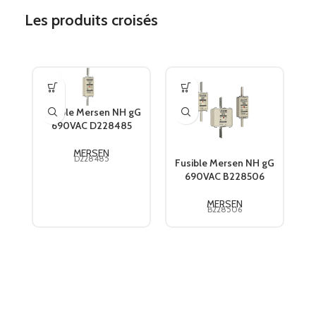
Les produits croisés
Fusible Mersen NH gG
690VAC D228485
F
MERSEN
D228485
Fusible Mersen NH gG
690VAC B228506
MERSEN
B228506