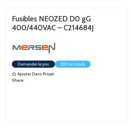
Fusibles NEOZED D0 gG
400/440VAC – C214684J
Demander le prix
100 en stock
Ajouter Dans Projet
Share: