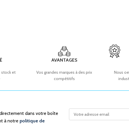
É
AVANTAGES
 stock et
Vos grandes marques à des prix
Nous oe
e
compétitifs
indust
 directement dans votre boîte
nt à notre
politique de