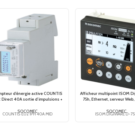
19
TENSION NOMINALE
,
2..72 VDC
Control circuits
LE TYPE D'APPLICATION
,
Power distribution
CONFORMITÉ AUX NORMES
IEC
pteur d’énergie active COUNTIS
Afficheur multipoint ISOM D
 Direct 40A sortie d’impulsions +
75h, Ethernet, serveur Web,
MID 48503059 SOCOMEC
médical 47290213 SO
SOCOMEC
SOCOMEC
COUNTIS E02 1PH 40A MID
ISOM DIGIWARE D-7