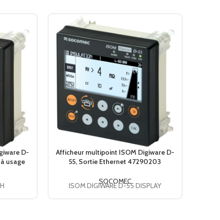
igiware D-
Afficheur multipoint ISOM Digiware D-
Comp
 à usage
55, Sortie Ethernet 47290203
E25 D
COMEC
SOCOMEC
M
SOCOMEC
5H
ISOM DIGIWARE D-55 DISPLAY
C