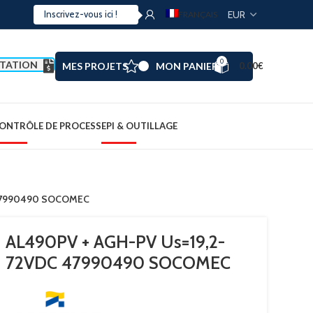
FRANÇAIS
0
TATION
MES PROJETS
MON PANIER
0.00
€
ONTRÔLE DE PROCESS
EPI & OUTILLAGE
 47990490 SOCOMEC
AL490PV + AGH-PV Us=19,2-
72VDC 47990490 SOCOMEC