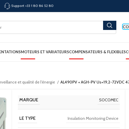
Support +33 1 80 86 52 80
CO
ENTATIONS
MOTEURS ET VARIATEURS
COMPENSATEURS & FLEXIBLES
C
veillance et qualité de l'énergie
AL490PV + AGH-PV Us=19,2-72VDC
MARQUE
SOCOMEC
LE TYPE
Insulation Monitoring Device