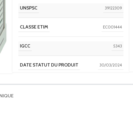
UNSPSC
39122309
CLASSE ETIM
EC001444
IGCC
5343
DATE STATUT DU PRODUIT
30/03/2024
DISCOUNT POLICY LABEL
IMD
HNIQUE
PAYS D'ORIGINE
DE
MODÈLE
AL490PV+AGH-PV Us=88-202VAC-DC