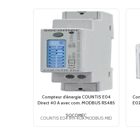
Compteur d’énergie COUNTIS E04
Com
Direct 40 A avec com. MODBUS RS485
E02
+ MID 48503040 SOCOMEC
SOCOMEC
COUNTIS E04 1PH 40A MODBUS MID